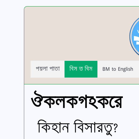
পয়লা পাতা
বিম ত্ত বিম
BM to English
ঔকলকগঽকরে
কিহান বিসারতু?