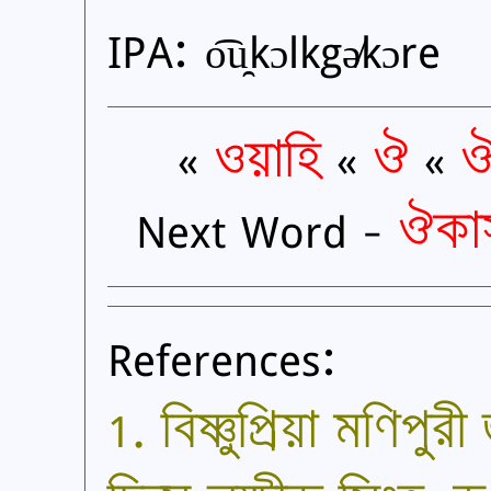
IPA: o͡u̯kɔlkgə̸kɔre
«
ওয়াহি
«
ঔ
«
ঔ
Next Word -
ঔকা
References:
1. বিষ্ণুপ্রিয়া মণিপ