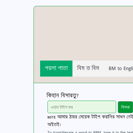
পয়লা পাতা
বিম ত্ত বিম
BM to Engl
কিহান বিসারতু?
বিসারা
আমার ঠারর মেয়েক টাইপ করানির সাধন নেইলে
NOTE
অইতই।
To transliterate a word to BPM, type it in the te