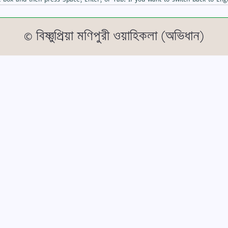
© বিষ্ণুপ্রিয়া মণিপুরী ওয়াহিকলা (অভিধান)