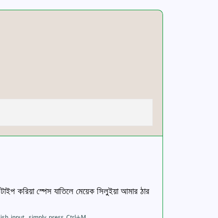
টাইপ করিয়া স্পেস যাতিলে মেয়েক সিলুইয়া আমার ঠার
lish input, simply press Ctrl+M.